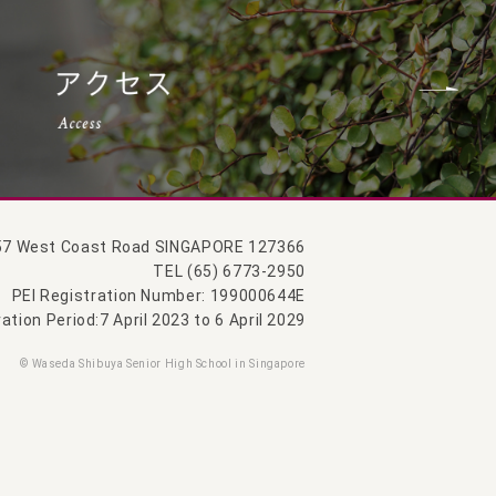
57 West Coast Road SINGAPORE 127366
TEL (65) 6773-2950
PEI Registration Number: 199000644E
ation Period:7 April 2023 to 6 April 2029
© Waseda Shibuya Senior High School in Singapore